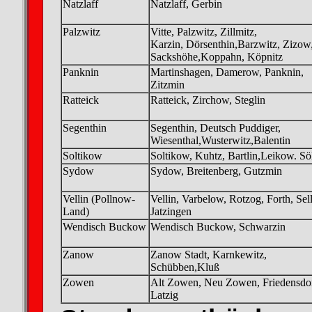
Natzlaff
Natzlaff, Gerbin
Palzwitz
Vitte, Palzwitz, Zillmitz,
Karzin, Dörsenthin,Barzwitz, Zizow
Sackshöhe,Koppahn, Köpnitz
Panknin
Martinshagen, Damerow, Panknin,
Zitzmin
Ratteick
Ratteick, Zirchow, Steglin
Segenthin
Segenthin, Deutsch Puddiger,
Wiesenthal,Wusterwitz,Balentin
Soltikow
Soltikow, Kuhtz, Bartlin,Leikow. Söl
Sydow
Sydow, Breitenberg, Gutzmin
Vellin (Pollnow-
Vellin, Varbelow, Rotzog, Forth, Sel
Land)
Jatzingen
Wendisch Buckow
Wendisch Buckow, Schwarzin
Zanow
Zanow Stadt, Karnkewitz,
Schübben,Kluß
Zowen
Alt Zowen, Neu Zowen, Friedensdor
Latzig