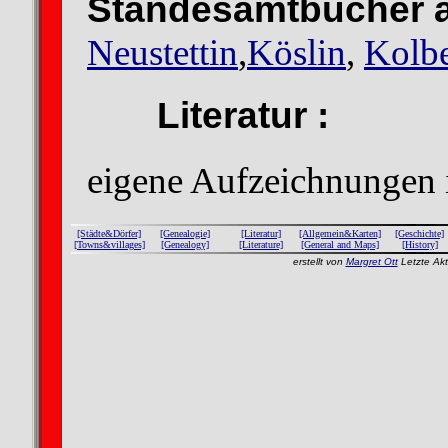
Standesamtbücher a
Neustettin
,
Köslin
,
Kolbe
Literatur :
eigene Aufzeichnungen
[Städte&Dörfer]
[Genealogie]
[Literatur]
[Allgemein&Karten]
[Geschichte]
[Towns&villages]
[Genealogy]
[Literature]
[General and Maps]
[History]
erstellt von
Margret Ott
Letzte Akt