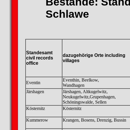
Bestände: Stan
Schlawe
Standesamt
dazugehörige Orte
including
civil records
villages
office
Eventhin, Beelkow,
Eventin
Wandhagen
Järshagen
Järshagen, Altkugelwitz,
Neukugelwitz,Grupenhagen,
Schöningswalde, Sellen
Kösternitz
Kösternitz
Kummerow
Krangen, Bosens, Drenzig, Bussin