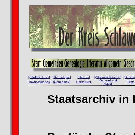
[Städte&Dörfer]
[Genealogie]
[Literatur]
[Allgemein&Karten]
[Geschi
[General and
[Towns&villages]
[Genealogy]
[Literature]
[Histo
Maps]
Staatsarchiv in 